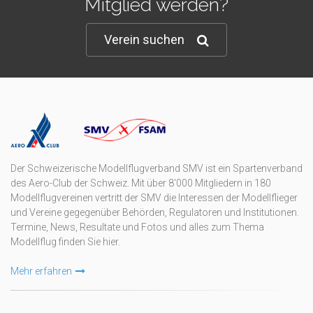
Mitglied werden?
Verein suchen
Der Schweizerische Modellflugverband SMV ist ein Spartenverband
des Aero-Club der Schweiz. Mit über 8'000 Mitgliedern in 180
Modellflugvereinen vertritt der SMV die Interessen der Modellflieger
und Vereine gegegenüber Behörden, Regulatoren und Institutionen.
Termine, News, Resultate und Fotos und alles zum Thema
Modellflug finden Sie hier.
Mehr erfahren