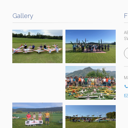
Gallery
F
A
S
Ma