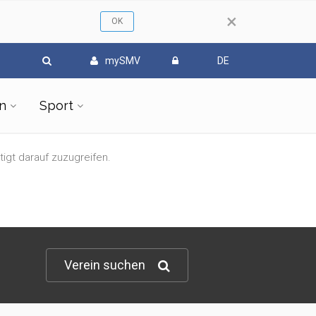
×
mySMV
DE
n
Sport
tigt darauf zuzugreifen.
Verein suchen