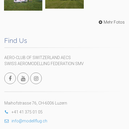
Mehr Fotos
Find Us
AERO-CLUB OF SWITZERLAND AECS
SWISS AEROMODELLING FEDERATION SMV
Maihofstrasse 76, CH-6006 Luzern
+41 41 375 01 05
info@modellflug.ch