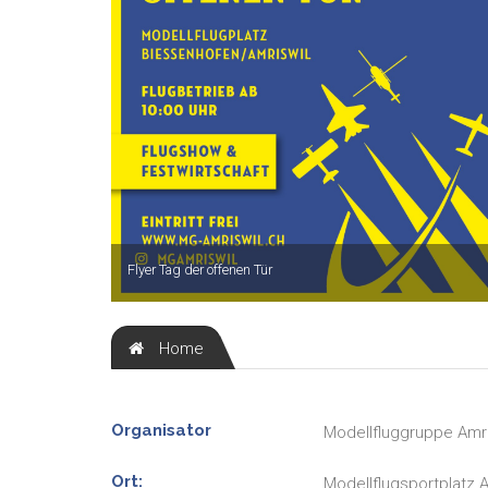
Flyer Tag der offenen Tür
Home
Organisator
Modellfluggruppe Amri
Ort:
Modellflugsportplatz A