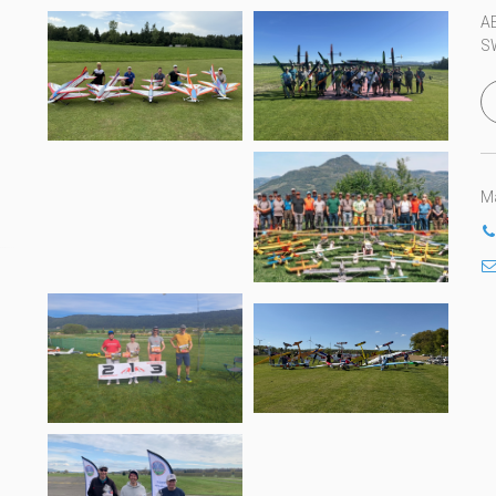
A
S
Ma