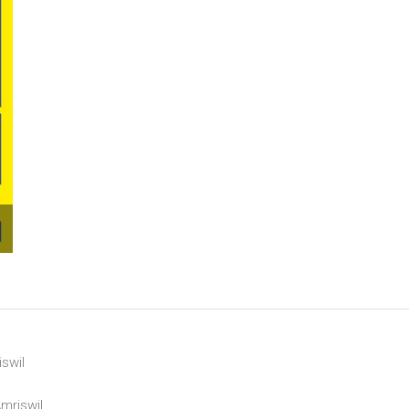
swil
mriswil