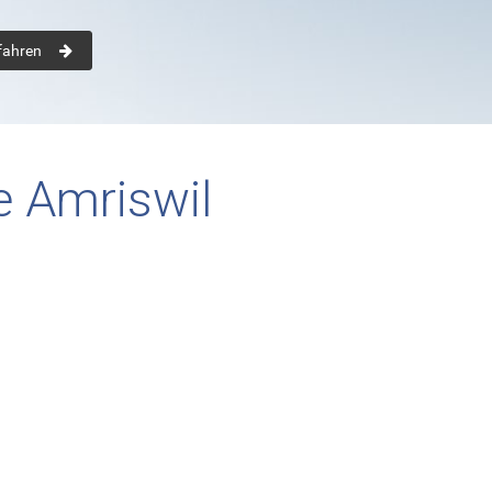
fahren
e Amriswil