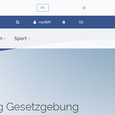
×
mySMV
DE
n
Sport
ug Gesetzgebung