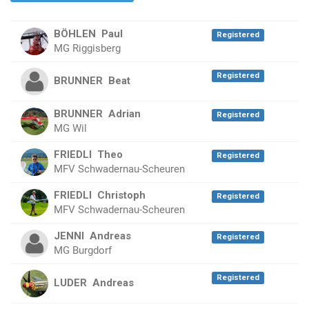
BÖHLEN
Paul
Registered
MG Riggisberg
Registered
BRUNNER
Beat
BRUNNER
Adrian
Registered
MG Wil
FRIEDLI
Theo
Registered
MFV Schwadernau-Scheuren
FRIEDLI
Christoph
Registered
MFV Schwadernau-Scheuren
JENNI
Andreas
Registered
MG Burgdorf
Registered
LUDER
Andreas