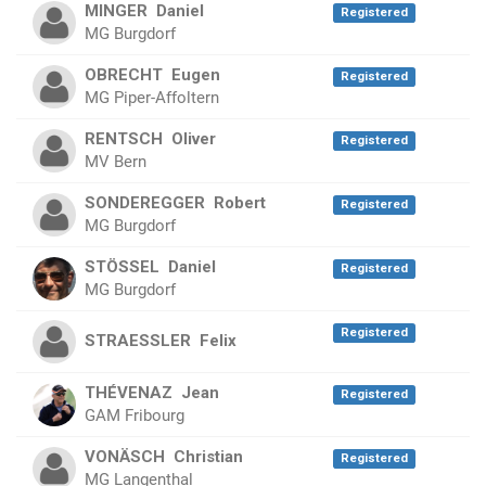
MINGER
Daniel
Registered
MG Burgdorf
OBRECHT
Eugen
Registered
MG Piper-Affoltern
RENTSCH
Oliver
Registered
MV Bern
SONDEREGGER
Robert
Registered
MG Burgdorf
STÖSSEL
Daniel
Registered
MG Burgdorf
Registered
STRAESSLER
Felix
THÉVENAZ
Jean
Registered
GAM Fribourg
VONÄSCH
Christian
Registered
MG Langenthal