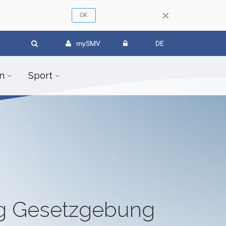
×
mySMV
DE
n
Sport
ug Gesetzgebung