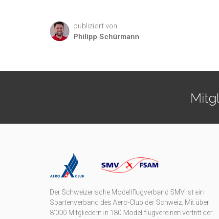
publiziert von
Philipp
Schürmann
Mitg
Der Schweizerische Modellflugverband SMV ist ein
Spartenverband des Aero-Club der Schweiz. Mit über
8'000 Mitgliedern in 180 Modellflugvereinen vertritt der