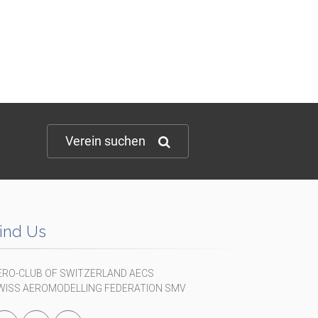
Verein suchen
ind Us
ERO-CLUB OF SWITZERLAND AECS
WISS AEROMODELLING FEDERATION SMV