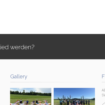
lied werden?
Gallery
F
A
S