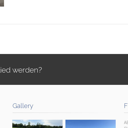
lied werden?
Gallery
F
A