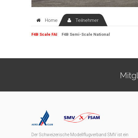
Home
Teilnehmer
F4B Scale FAI
F4B Semi-Scale National
Mitg
Der Schweizerische Modellflugverband SMV ist ein