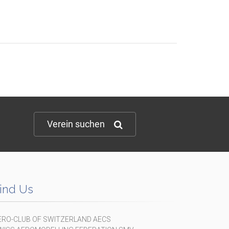
Verein suchen
ind Us
ERO-CLUB OF SWITZERLAND AECS