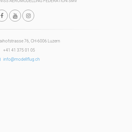
WISS AEROMODELLING FEDERATION SMV
ihofstrasse 76, CH-6006 Luzern
+41 41 375 01 05
info@modellflug.ch