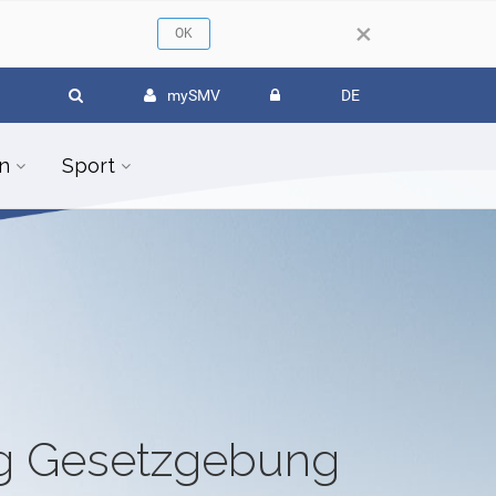
×
mySMV
DE
n
Sport
ug Gesetzgebung