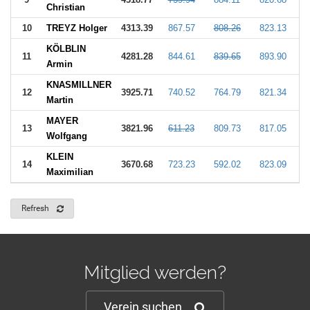
Christian
10
TREYZ Holger
4313.39
867.57
808.26
823.13
8
KÖLBLIN
11
4281.28
844.61
839.65
893.90
8
Armin
KNASMILLNER
12
3925.71
740.52
764.79
821.34
6
Martin
MAYER
13
3821.96
611.23
809.73
817.05
7
Wolfgang
KLEIN
14
3670.68
723.23
592.02
823.09
8
Maximilian
Refresh
Mitglied werden?
Verein suchen