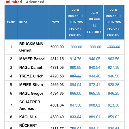
Unlimited
Advanced
DG 1:
DG 3:
DG 2:
RCS-AKRO
RCS-AKRO
UU 2026
U
RANK
PILOT
TOTAL
UNLIMITED
UNLIMITED
01
PFLICHT
PFLICHT
FEISTRITZ
FE
2026/2027
2026/2027
BRUCKMANN
1
5000.00
1000.00
1000.00
1000.00
1
Gernot
2
MAYER Pascal
4814.15
914.76
946.05
963.56
9
3
NAGL Daniel
4791.56
980.95
940.54
927.19
9
4
TREYZ Ulrich
4726.58
887.11
944.40
946.50
9
5
MEIER Silvio
4559.06
894.04
872.41
928.36
9
6
NAGL Gregor
4394.86
866.88
865.39
946.25
8
SCHAERER
7
4381.34
847.38
908.61
913.38
7
Andreas
8
KÄGI Nils
4380.40
833.84
889.61
859.62
8
RÜCKERT
9
4318.77
759.94
884.11
820.68
8