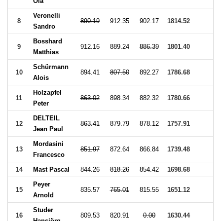
Ola
Veronelli
8
890.19
912.35
902.17
1814.52
Sandro
Bosshard
9
912.16
889.24
886.39
1801.40
Matthias
Schürmann
10
894.41
807.50
892.27
1786.68
Alois
Holzapfel
11
863.02
898.34
882.32
1780.66
Peter
DELTEIL
12
863.41
879.79
878.12
1757.91
Jean Paul
Mordasini
13
851.97
872.64
866.84
1739.48
Francesco
14
Mast Pascal
844.26
818.26
854.42
1698.68
Peyer
15
835.57
765.01
815.55
1651.12
Arnold
Studer
16
809.53
820.91
0.00
1630.44
Hansjörg