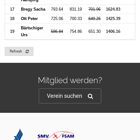
17
Bregy Sacha
793.64
831.19
701.96
1624.83
18
Ott Peter
725.06
700.33
649.26
1425.39
Bärtschiger
19
586.84
754.86
651.30
1406.16
Urs
Refresh
Mitglied werden?
Verein suchen