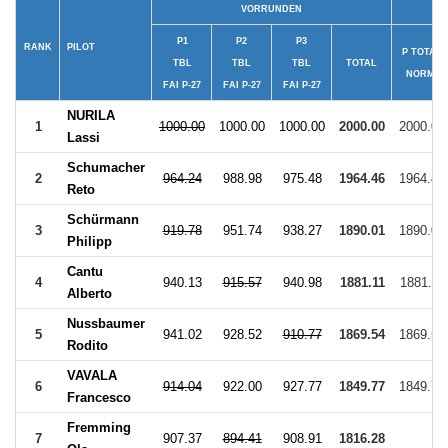
VORRUNDEN
P1
P2
P3
RANK
PILOT
P TOTAL
TBL
TBL
TBL
TOTAL
NORM.
FAI P-27
FAI P-27
FAI P-27
NURILA
1
1000.00
1000.00
1000.00
2000.00
2000.00
Lassi
Schumacher
2
964.24
988.98
975.48
1964.46
1964.46
Reto
Schürmann
3
919.78
951.74
938.27
1890.01
1890.01
Philipp
Cantu
4
940.13
915.57
940.98
1881.11
1881.11
Alberto
Nussbaumer
5
941.02
928.52
910.77
1869.54
1869.54
Rodito
VAVALA
6
914.04
922.00
927.77
1849.77
1849.77
Francesco
Fremming
7
907.37
894.41
908.91
1816.28