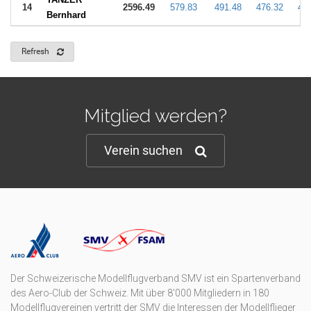
14
2596.49
579.83
491.48
476.32
451
Bernhard
Refresh
Mitglied werden?
Verein suchen
Der Schweizerische Modellflugverband SMV ist ein Spartenverband
des Aero-Club der Schweiz. Mit über 8'000 Mitgliedern in 180
Modellflugvereinen vertritt der SMV die Interessen der Modellflieger