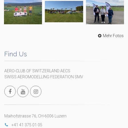
Mehr Fotos
Find Us
AERO-CLUB OF SWITZERLAND AECS
SWISS AEROMODELLING FEDERATION SMV
Maihofstrasse 76, CH-6006 Luzern
+41 41 375 01 05