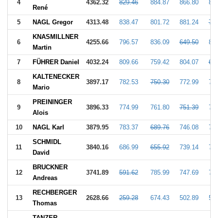
4
4362.32
829.46
884.87
866.80
843
René
5
NAGL Gregor
4313.48
838.47
801.72
881.24
766
KNASMILLNER
6
4255.66
796.57
836.09
649.50
837
Martin
7
FÜHRER Daniel
4032.24
809.66
759.42
804.07
671
KALTENECKER
8
3897.17
782.53
750.30
772.99
757
Mario
PREININGER
9
3896.33
774.99
761.80
751.39
752
Alois
10
NAGL Karl
3879.95
783.37
689.76
746.08
748
SCHMIDL
11
3840.16
686.99
655.92
739.14
760
David
BRUCKNER
12
3741.89
591.62
785.99
747.69
749
Andreas
RECHBERGER
13
2628.66
259.28
674.43
502.89
517
Thomas
TANZER