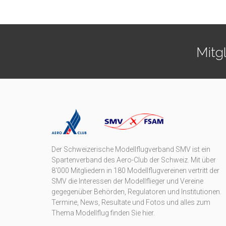
Mitg
Der Schweizerische Modellflugverband SMV ist ein
Spartenverband des Aero-Club der Schweiz. Mit über
8'000 Mitgliedern in 180 Modellflugvereinen vertritt der
SMV die Interessen der Modellflieger und Vereine
gegegenüber Behörden, Regulatoren und Institutionen.
Termine, News, Resultate und Fotos und alles zum
Thema Modellflug finden Sie hier.