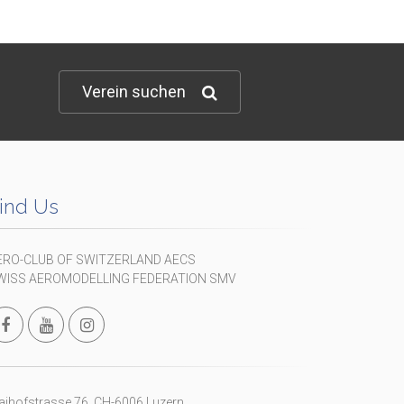
Verein suchen
ind Us
ERO-CLUB OF SWITZERLAND AECS
WISS AEROMODELLING FEDERATION SMV
ihofstrasse 76, CH-6006 Luzern