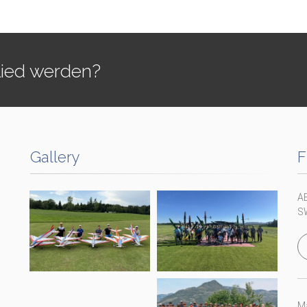
lied werden?
Gallery
F
A
S
Ma