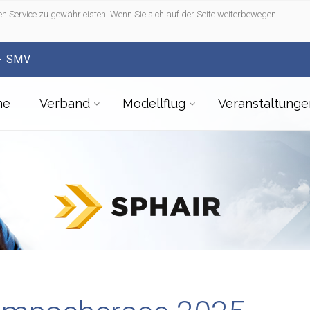
n Service zu gewährleisten. Wenn Sie sich auf der Seite weiterbewegen
- SMV
me
Verband
Modellflug
Veranstaltunge