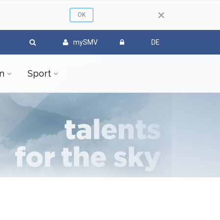
×
mySMV
DE
n
Sport