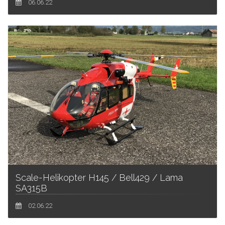
06.06.22
Scale-Helikopter H145 / Bell429 / Lama
SA315B
02.06.22