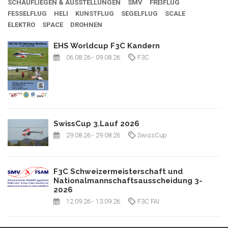
SCHAUFLIEGEN & AUSSTELLUNGEN
SMV
FREIFLUG
FESSELFLUG
HELI
KUNSTFLUG
SEGELFLUG
SCALE
ELEKTRO
SPACE
DROHNEN
EHS Worldcup F3C Kandern
06.08.26
- 09.08.26
F3C
SwissCup 3.Lauf 2026
29.08.26
- 29.08.26
SwissCup
F3C Schweizermeisterschaft und
Nationalmannschaftsausscheidung 3-
2026
12.09.26
- 13.09.26
F3C FAI