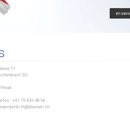
en savoi
s
asse 11
schenbach SG
Privat:
lefon:
+41 79 433 98 54
waeckerlin.th@bluewin.ch