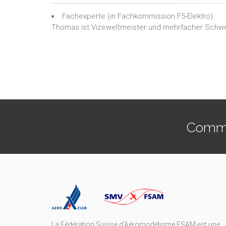
Fachexperte
(in
Fachkommission F5-Elektro
)
Thomas ist Vizeweltmeister und mehrfacher Schwei
Commen
La Fédération Suisse d’Aéromodélisme FSAM est une