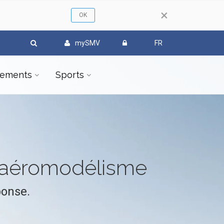
×
mySMV
FR
ements
Sports
l'aéromodélisme
ponse.