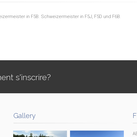
zermeister in F5B. Schweizermeister in F5J, F5D und F6B.
t s'inscrire?
Gallery
F
A