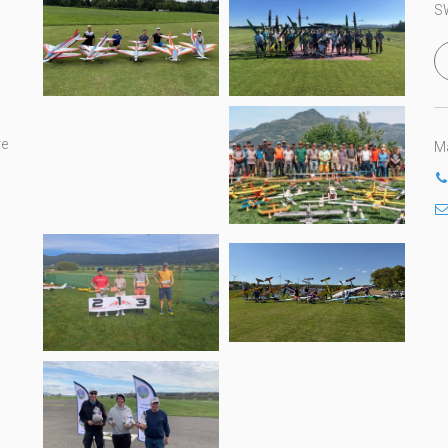
S
re
Ma