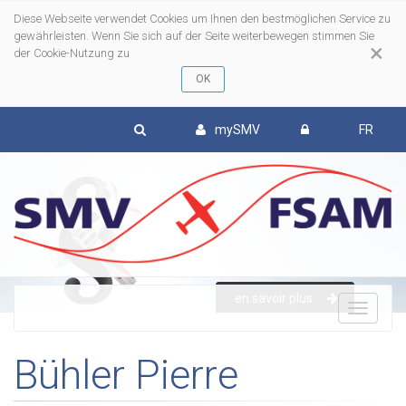
Diese Webseite verwendet Cookies um Ihnen den bestmöglichen Service zu
gewährleisten. Wenn Sie sich auf der Seite weiterbewegen stimmen Sie
×
der Cookie-Nutzung zu
mySMV
FR
en savoir plus
To
Bühler Pierre
nav