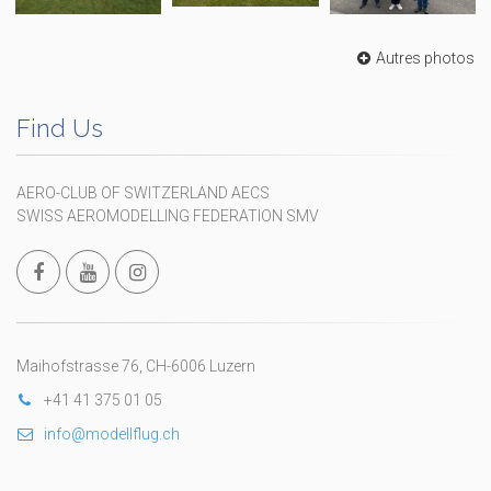
Autres photos
Find Us
AERO-CLUB OF SWITZERLAND AECS
SWISS AEROMODELLING FEDERATION SMV
Maihofstrasse 76, CH-6006 Luzern
+41 41 375 01 05
info@modellflug.ch