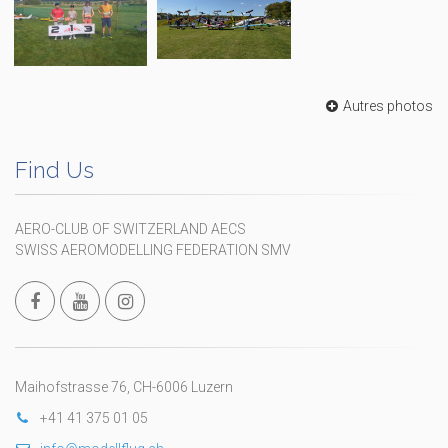
Autres photos
Find Us
AERO-CLUB OF SWITZERLAND AECS
SWISS AEROMODELLING FEDERATION SMV
Maihofstrasse 76, CH-6006 Luzern
+41 41 375 01 05