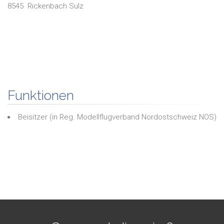
8545
Rickenbach Sulz
Funktionen
Beisitzer
(in
Reg. Modellflugverband Nordostschweiz NOS
)