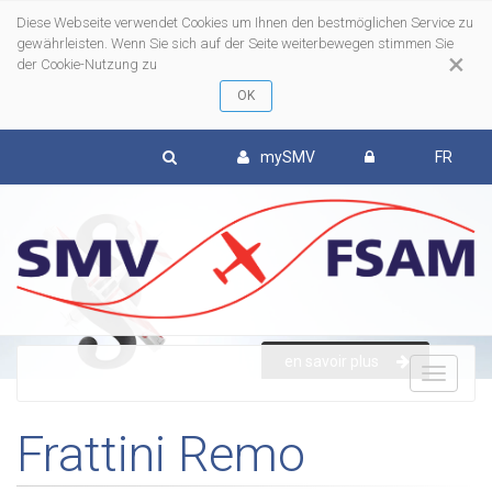
Diese Webseite verwendet Cookies um Ihnen den bestmöglichen Service zu
gewährleisten. Wenn Sie sich auf der Seite weiterbewegen stimmen Sie
×
der Cookie-Nutzung zu
mySMV
FR
en savoir plus
To
Frattini Remo
nav