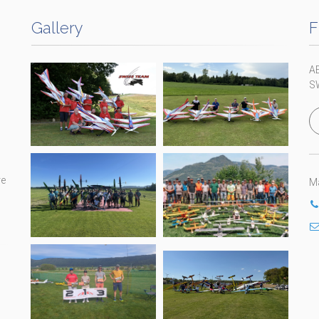
Gallery
F
A
S
re
Ma