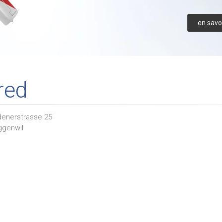
en savoi
red
denerstrasse 25
ggenwil