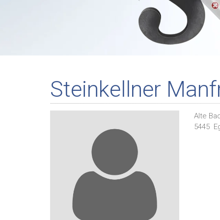
Steinkellner Manf
Alte Ba
5445
E