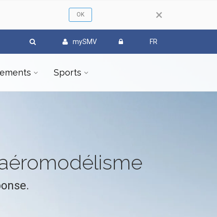
×
mySMV
FR
ements
Sports
l'aéromodélisme
ponse.