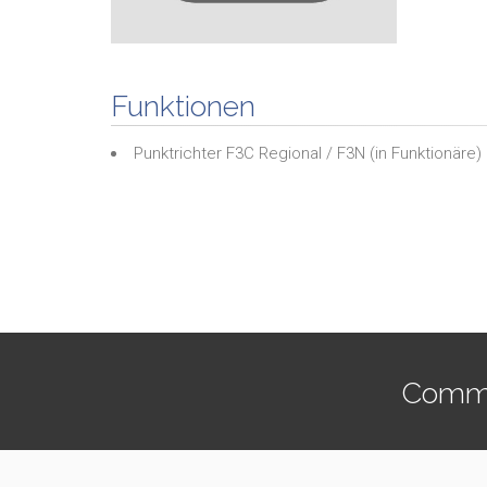
Funktionen
Punktrichter F3C Regional / F3N
(in
Funktionäre
)
Commen