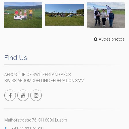
Autres photos
Find Us
AERO-CLUB OF SWITZERLAND AECS
SWISS AEROMODELLING FEDERATION SMV
Maihofstrasse 76, CH-6006 Luzern
+41 41 375 01 05