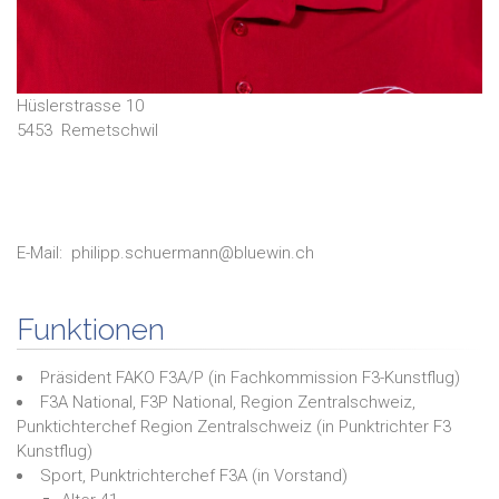
Hüslerstrasse 10
5453
Remetschwil
E-Mail:
philipp.schuermann@bluewin.ch
Funktionen
Präsident FAKO F3A/P
(in
Fachkommission F3-Kunstflug
)
F3A National, F3P National, Region Zentralschweiz,
Punktichterchef Region Zentralschweiz
(in
Punktrichter F3
Kunstflug
)
Sport, Punktrichterchef F3A
(in
Vorstand
)