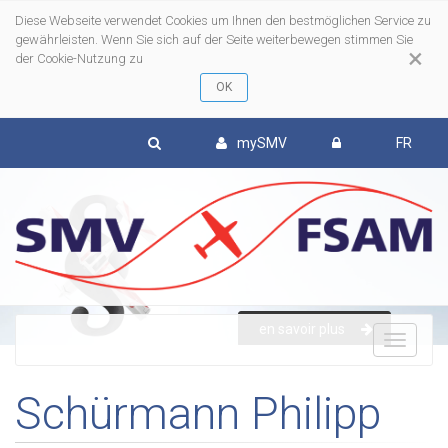
Diese Webseite verwendet Cookies um Ihnen den bestmöglichen Service zu
gewährleisten. Wenn Sie sich auf der Seite weiterbewegen stimmen Sie
×
der Cookie-Nutzung zu
mySMV
FR
en savoir plus
To
Schürmann Philipp
nav