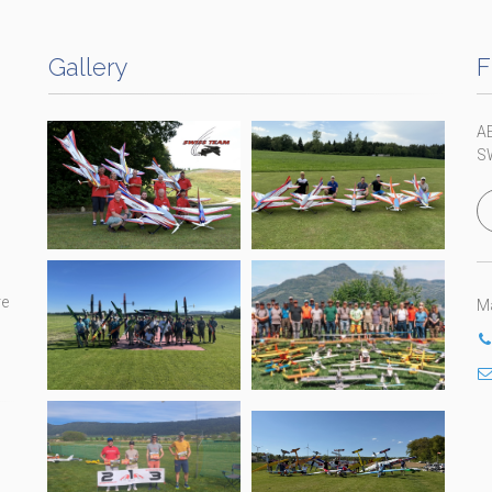
Gallery
F
A
S
re
Ma