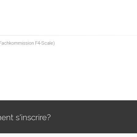
Fachkommission F4-Scale
)
t s'inscrire?