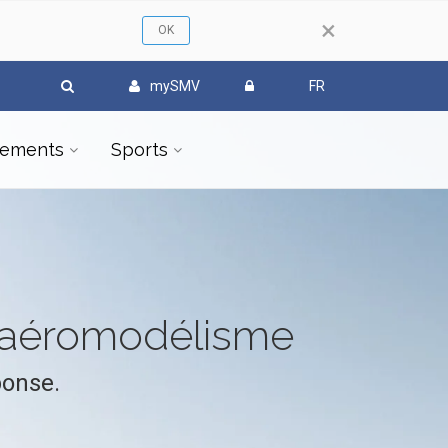
×
mySMV
FR
ements
Sports
l'aéromodélisme
ponse.