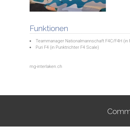
Funktionen
Teammanager Nationalmannschaft F4C/F4H
(in
Puri F4
(in
Punktrichter F4 Scale
)
mg-interlaken.ch
Commen