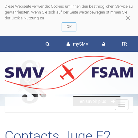
Diese Webseite verwendet Cookies um Ihnen den bestmöglichen Service zu
gewährleisten. Wenn Sie sich auf der Seite weiterbewegen stimmen Sie
×
der Cookie-Nutzung zu
mySMV
FR
en savoir plus
To
nav
Contacts Juge F2