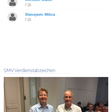
F2B
Stanojevic Milica
F2B
SMV Verdienstabzeichen