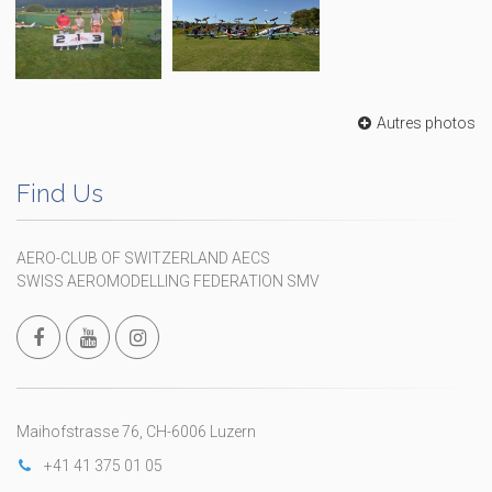
Autres photos
Find Us
AERO-CLUB OF SWITZERLAND AECS
SWISS AEROMODELLING FEDERATION SMV
Maihofstrasse 76, CH-6006 Luzern
+41 41 375 01 05