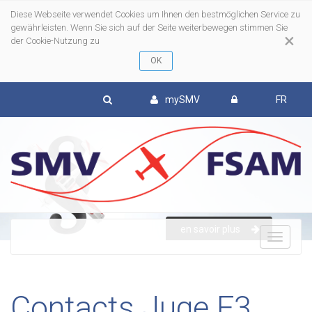
Diese Webseite verwendet Cookies um Ihnen den bestmöglichen Service zu
gewährleisten. Wenn Sie sich auf der Seite weiterbewegen stimmen Sie
×
der Cookie-Nutzung zu
mySMV
FR
en savoir plus
To
nav
Contacts Juge F3