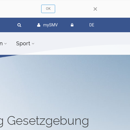
×
mySMV
DE
n
Sport
ug Gesetzgebung