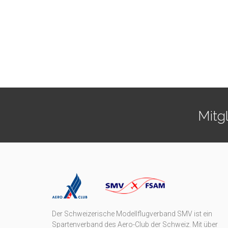
Mitg
Der Schweizerische Modellflugverband SMV ist ein
Spartenverband des Aero-Club der Schweiz. Mit über