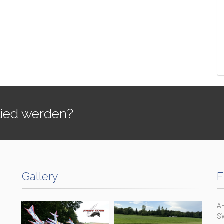
lied werden?
Gallery
F
A
S