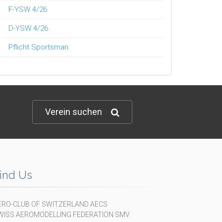
F-YSW 4/26
D-YSW 4/26
Pflicht Sportsman
Verein suchen
ind Us
ERO-CLUB OF SWITZERLAND AECS
WISS AEROMODELLING FEDERATION SMV