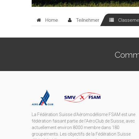
Home
Teilnehmer
Classeme
Commen
La Fédération Suisse d’Aéromodélisme FSAM est une
fédération faisant partie de l’AéroClub de Suisse, avec
actuellement environ 8000 membre dans 180
groupements. Les objectifs de la Fédération Suisse