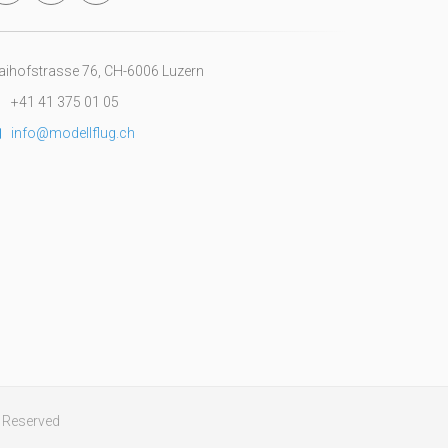
ihofstrasse 76, CH-6006 Luzern
+41 41 375 01 05
info@modellflug.ch
ts Reserved