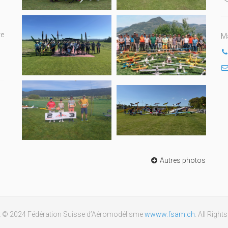
re
Ma
Autres photos
t © 2024 Fédération Suisse d’Aéromodélisme
wwww.fsam.ch
. All Righ