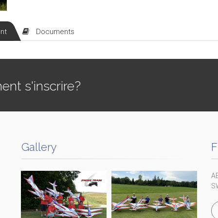
nt
Documents
t s'inscrire?
Gallery
F
A
S