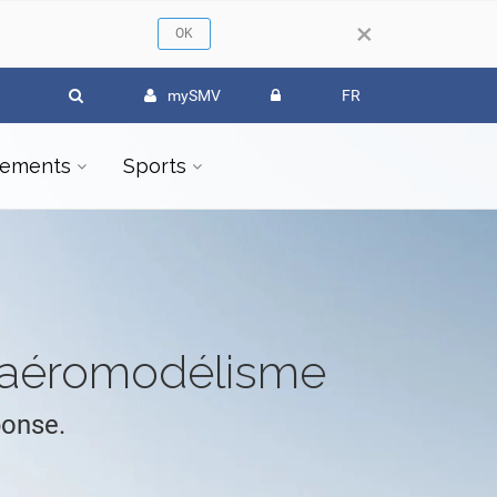
×
mySMV
FR
ements
Sports
l'aéromodélisme
ponse.