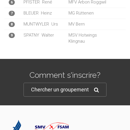
PFISTER
René
MFV Arbon Roggwil
6
BLEUER
Heinz
MG Rüttenen
7
MUNTWYLER
Urs
MV Bern
8
SPATNY
Walter
MSV Hotwings
9
Klingnau
Comment s'inscrire?
Chercher un groupement