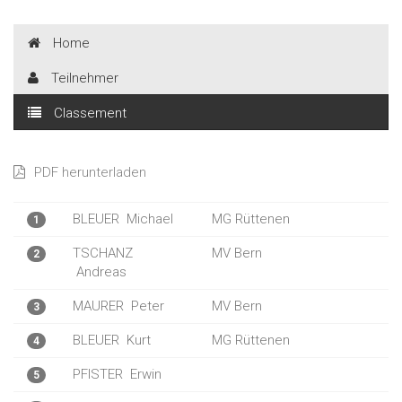
Home
Teilnehmer
Classement
PDF herunterladen
BLEUER
Michael
MG Rüttenen
1
TSCHANZ
MV Bern
2
Andreas
MAURER
Peter
MV Bern
3
BLEUER
Kurt
MG Rüttenen
4
PFISTER
Erwin
5