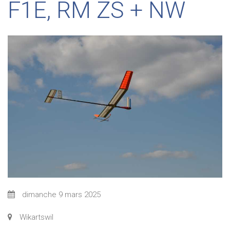
F1E, RM ZS + NW
dimanche 9 mars 2025
Wikartswil