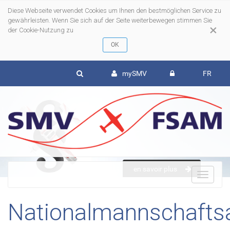
Diese Webseite verwendet Cookies um Ihnen den bestmöglichen Service zu
gewährleisten. Wenn Sie sich auf der Seite weiterbewegen stimmen Sie
×
der Cookie-Nutzung zu
mySMV
FR
en savoir plus
To
Nationalmannschafts
nav