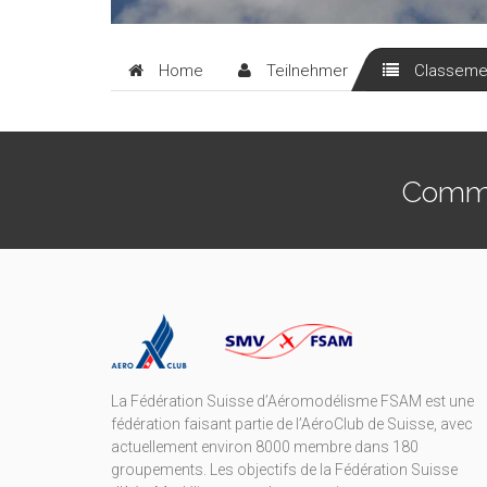
Home
Teilnehmer
Classeme
Commen
La Fédération Suisse d’Aéromodélisme FSAM est une
fédération faisant partie de l’AéroClub de Suisse, avec
actuellement environ 8000 membre dans 180
groupements. Les objectifs de la Fédération Suisse