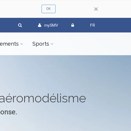
×
mySMV
FR
ements
Sports
l'aéromodélisme
ponse.