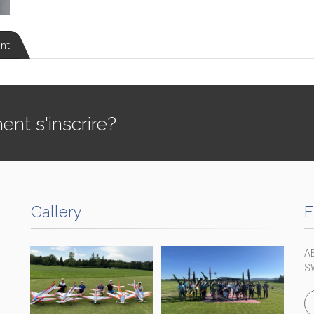
nt
t s'inscrire?
Gallery
F
A
S