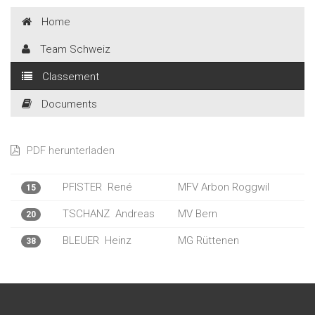
Home
Team Schweiz
Classement
Documents
PDF herunterladen
PFISTER
René
MFV Arbon Roggwil
15
TSCHANZ
Andreas
MV Bern
20
BLEUER
Heinz
MG Rüttenen
38