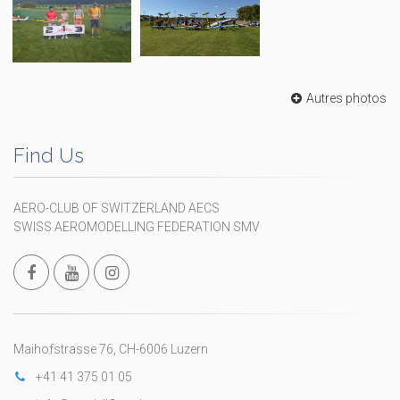
Autres photos
Find Us
AERO-CLUB OF SWITZERLAND AECS
SWISS AEROMODELLING FEDERATION SMV
Maihofstrasse 76, CH-6006 Luzern
+41 41 375 01 05