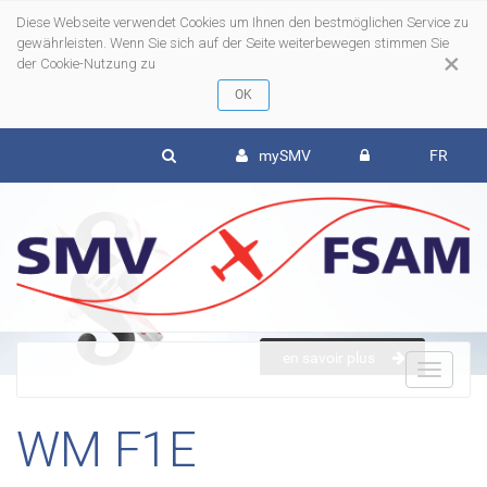
Diese Webseite verwendet Cookies um Ihnen den bestmöglichen Service zu
gewährleisten. Wenn Sie sich auf der Seite weiterbewegen stimmen Sie
×
der Cookie-Nutzung zu
mySMV
FR
en savoir plus
To
WM F1E
nav