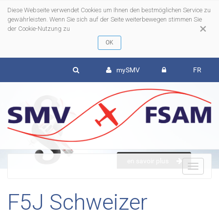
Diese Webseite verwendet Cookies um Ihnen den bestmöglichen Service zu
gewährleisten. Wenn Sie sich auf der Seite weiterbewegen stimmen Sie
×
der Cookie-Nutzung zu
mySMV
FR
en savoir plus
To
F5J Schweizer
nav