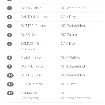
SCHAD
Alain
MG Affoltern aA
3
CANTONI
Marco
GAM Dizy
4
SUTTER
Roland
MG Weinfelden
5
DUSS
Cederic
MG Wimmis
6
BOMMOTTET
GAM Dizy
7
François
MEIER
Flavio
MFV Pfäffikon
8
SCHMID
Reto
MFG Zugerland
9
SUTTER
Jürg
MG Weinfelden
10
FLUCK
Stefan
MG Sulzer
11
ROMANOV
MG
12
Volodymyr
Grosshöchstetten