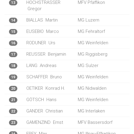
HOCHSTRASSER
MFV Pfäffikon
13
Gregor
BIALLAS
Martin
MG Luzern
14
EUSEBIO
Marco
MG Fehraltorf
15
RODUNER
Urs
MG Weinfelden
16
REUSSER
Benjamin
MG Riggisberg
17
LANG
Andreas
MG Sulzer
18
SCHAFFER
Bruno
MG Weinfelden
19
OETIKER
Konrad H.
MG Nidwalden
20
GÖTSCH
Hans
MG Weinfelden
21
GANDER
Christian
MG Interlaken
22
GAMENZIND
Ernst
MFV Bassersdorf
23
FREY
Max
MG Illnau-Effretikon