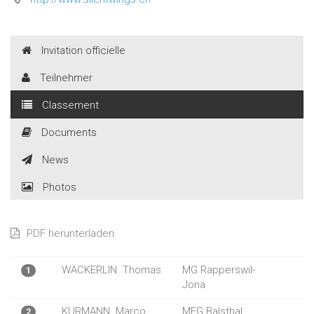
Invitation officielle
Teilnehmer
Classement
Documents
News
Photos
PDF herunterladen
WÄCKERLIN
Thomas
MG Rapperswil-
1
Jona
KURMANN
Marco
MFG Balsthal
2