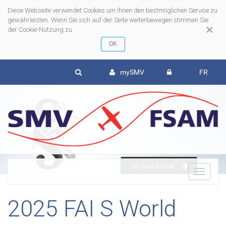
Diese Webseite verwendet Cookies um Ihnen den bestmöglichen Service zu
gewährleisten. Wenn Sie sich auf der Seite weiterbewegen stimmen Sie
×
der Cookie-Nutzung zu
mySMV
FR
en savoir plus
To
2025 FAI S World
nav