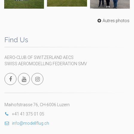
Autres photos
Find Us
AERO-CLUB OF SWITZERLAND AECS
SWISS AEROMODELLING FEDERATION SMV
Maihofstrasse 76, CH-6006 Luzern
+41 41 375 01 05
info@modellflug.ch