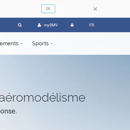
×
mySMV
FR
ements
Sports
l'aéromodélisme
ponse.