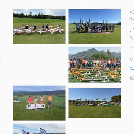
A
S
re
Ma