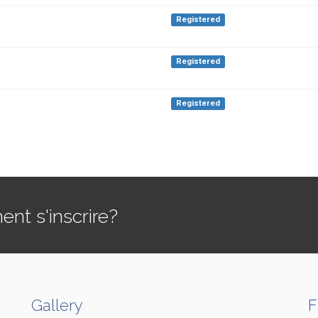
Registered
Registered
Registered
t s'inscrire?
Gallery
F