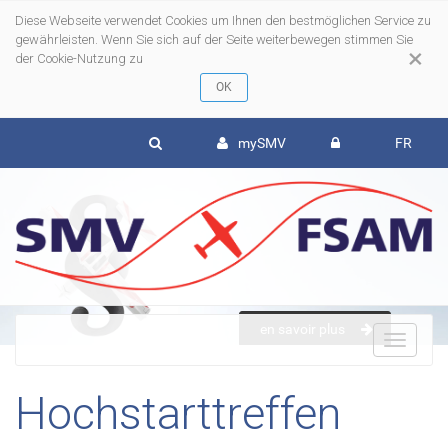
Diese Webseite verwendet Cookies um Ihnen den bestmöglichen Service zu
gewährleisten. Wenn Sie sich auf der Seite weiterbewegen stimmen Sie
×
der Cookie-Nutzung zu
mySMV
FR
en savoir plus
To
Hochstarttreffen
nav