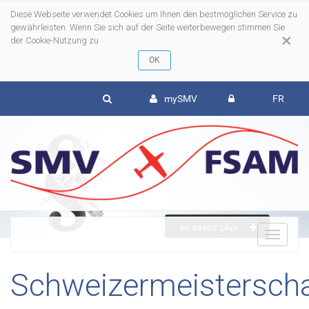
Diese Webseite verwendet Cookies um Ihnen den bestmöglichen Service zu
gewährleisten. Wenn Sie sich auf der Seite weiterbewegen stimmen Sie
×
der Cookie-Nutzung zu
mySMV
FR
en savoir plus
To
Schweizermeisterscha
nav