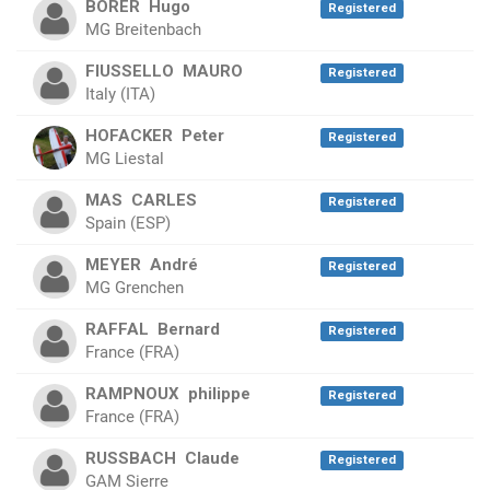
BORER
Hugo
Registered
MG Breitenbach
FIUSSELLO
MAURO
Registered
Italy (ITA)
HOFACKER
Peter
Registered
MG Liestal
MAS
CARLES
Registered
Spain (ESP)
MEYER
André
Registered
MG Grenchen
RAFFAL
Bernard
Registered
France (FRA)
RAMPNOUX
philippe
Registered
France (FRA)
RUSSBACH
Claude
Registered
GAM Sierre