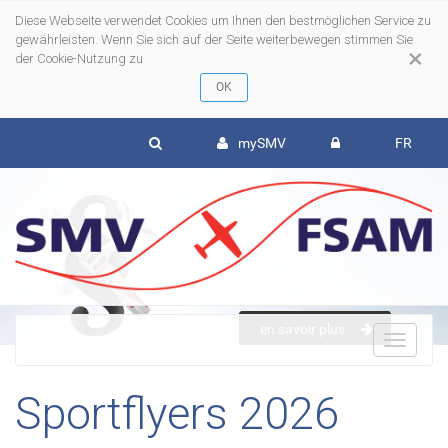
Diese Webseite verwendet Cookies um Ihnen den bestmöglichen Service zu
gewährleisten. Wenn Sie sich auf der Seite weiterbewegen stimmen Sie
×
der Cookie-Nutzung zu
mySMV
FR
en savoir plus
To
Sportflyers 2026
nav