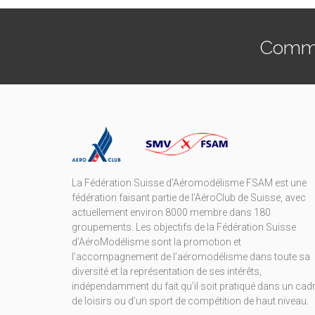
Commen
La Fédération Suisse d’Aéromodélisme FSAM est une
fédération faisant partie de l’AéroClub de Suisse, avec
actuellement environ 8000 membre dans 180
groupements. Les objectifs de la Fédération Suisse
d’AéroModélisme sont la promotion et
l’accompagnement de l’aéromodélisme dans toute sa
diversité et la représentation de ses intérêts,
indépendamment du fait qu’il soit pratiqué dans un cad
de loisirs ou d’un sport de compétition de haut niveau.