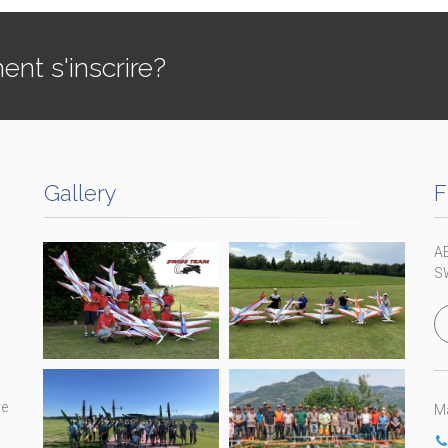
t s'inscrire?
Gallery
F
A
S
re
Ma