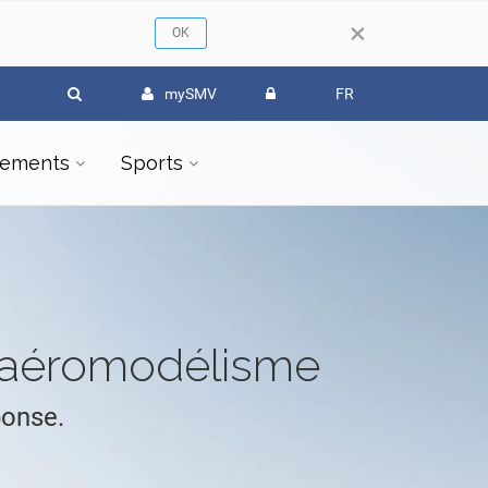
×
mySMV
FR
ements
Sports
l'aéromodélisme
ponse.