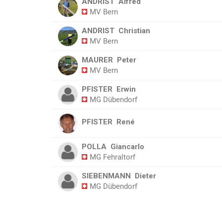
ANDRIST
Alfred
MV Bern
ANDRIST
Christian
MV Bern
MAURER
Peter
MV Bern
PFISTER
Erwin
MG Dübendorf
PFISTER
René
POLLA
Giancarlo
MG Fehraltorf
SIEBENMANN
Dieter
MG Dübendorf