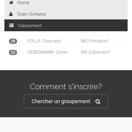
Home
Team Schweiz
Classement
POLLA
Giancarlo
MG Fehraltorf
20
SIEBENMANN
Dieter
MG Dübendorf
22
Comment s'inscrire?
Chercher un groupement