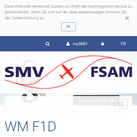
Diese Webseite verwendet Cookies um Ihnen den bestmöglichen Service zu
gewährleisten. Wenn Sie sich auf der Seite weiterbewegen stimmen Sie
×
der Cookie-Nutzung zu
mySMV
FR
en savoir plus
To
WM F1D
nav