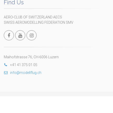
Find Us
AERO-CLUB OF SWITZERLAND AECS
SWISS AEROMODELLING FEDERATION SMV
Maihofstrasse 76, CH-6006 Luzern
+41 41 375 01 05
info@modellflug.ch
Copyright © 2024 Fédération Suisse d’Aéromodélisme
wwww.fsam.ch
. All Rights Reserved