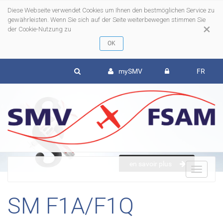
Diese Webseite verwendet Cookies um Ihnen den bestmöglichen Service zu
gewährleisten. Wenn Sie sich auf der Seite weiterbewegen stimmen Sie
×
der Cookie-Nutzung zu
mySMV
FR
en savoir plus
To
SM F1A/F1Q
nav