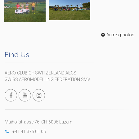
Autres photos
Find Us
AERO-CLUB OF SWITZERLAND AECS
SWISS AEROMODELLING FEDERATION SMV
Maihofstrasse 76, CH-6006 Luzern
+41 41 375 01 05