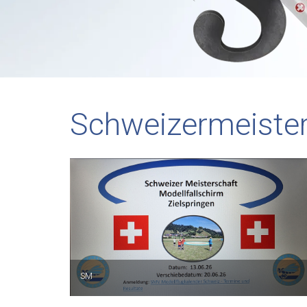
Schweizermeisters
SM