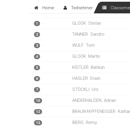
Home
Teilnehmer
Classeme
GLOOR
Stefan
1
TANNER
Sandro
2
WULF
Tom
3
GLOOR
Martin
4
KISTLER
Balduin
5
HASLER
Erwin
6
STÖCKLI
Urs
7
ANDERHALDEN
Adrian
10
BRAUN-NYFFENEGGER
Kathar
12
IBERG
Remy
12