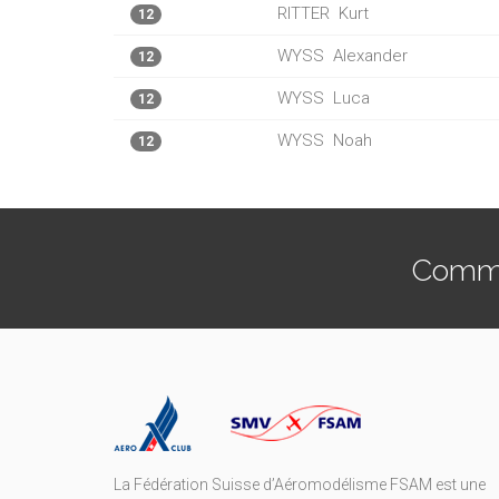
RITTER
Kurt
12
WYSS
Alexander
12
WYSS
Luca
12
WYSS
Noah
12
Commen
La Fédération Suisse d’Aéromodélisme FSAM est une