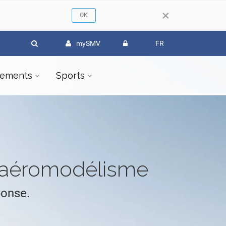
×
mySMV
FR
ements
Sports
l'aéromodélisme
ponse.