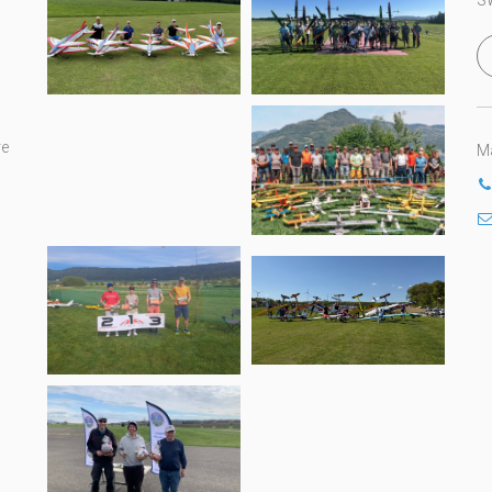
S
re
Ma