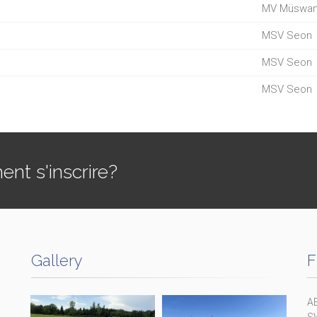
MV Müswa
MSV Seon
MSV Seon
MSV Seon
t s'inscrire?
Gallery
F
A