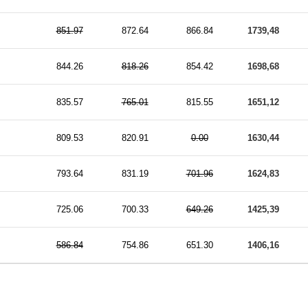
851.97
872.64
866.84
1739,48
844.26
818.26
854.42
1698,68
835.57
765.01
815.55
1651,12
809.53
820.91
0.00
1630,44
793.64
831.19
701.96
1624,83
725.06
700.33
649.26
1425,39
586.84
754.86
651.30
1406,16