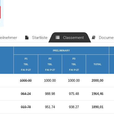
eilnehmer
Startliste
Classement
Docume
PRELIMINARY
P1
P2
P3
TBL
TBL
TBL
TOTAL
FAI P-27
FAI P-27
FAI P-27
1000.00
1000.00
1000.00
2000,00
964.24
988.98
975.48
1964,46
919.78
951.74
938.27
1890,01