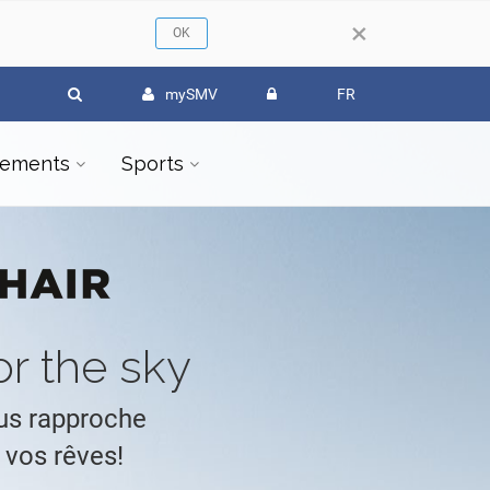
×
mySMV
FR
ements
Sports
or the sky
s rapproche
 vos rêves!