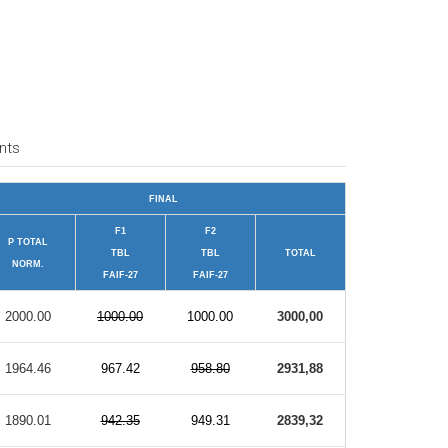
nts
FINAL
F1
F2
P TOTAL
TBL
TBL
TOTAL
NORM.
FAIF-27
FAIF-27
2000.00
1000.00
1000.00
3000,00
1964.46
967.42
958.80
2931,88
1890.01
942.35
949.31
2839,32