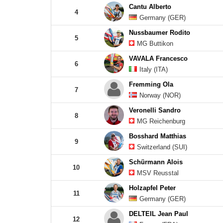
Cantu Alberto
4
Germany (GER)
Nussbaumer Rodito
5
MG Buttikon
VAVALA Francesco
6
Italy (ITA)
Fremming Ola
7
Norway (NOR)
Veronelli Sandro
8
MG Reichenburg
Bosshard Matthias
9
Switzerland (SUI)
Schürmann Alois
10
MSV Reusstal
Holzapfel Peter
11
Germany (GER)
DELTEIL Jean Paul
12