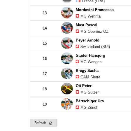
France (FRA)
Mordasini Francesco
13
MG Wehntal
Mast Pascal
14
MG Oberönz OZ
Peyer Arnold
15
Switzerland (SUI)
Studer Hansjörg
16
MG Wangen
Bregy Sacha
17
GAM Sierre
Ott Peter
18
MG Sulzer
Bärtschiger Urs
19
MG Zürich
Refresh