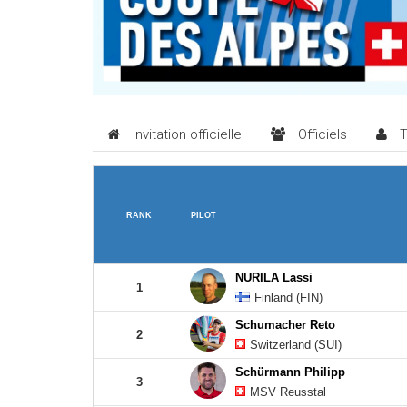
Invitation officielle
Officiels
T
RANK
PILOT
NURILA Lassi
1
Finland (FIN)
Schumacher Reto
2
Switzerland (SUI)
Schürmann Philipp
3
MSV Reusstal