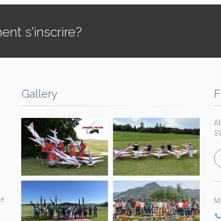
t s'inscrire?
Gallery
F
A
S
re
Ma