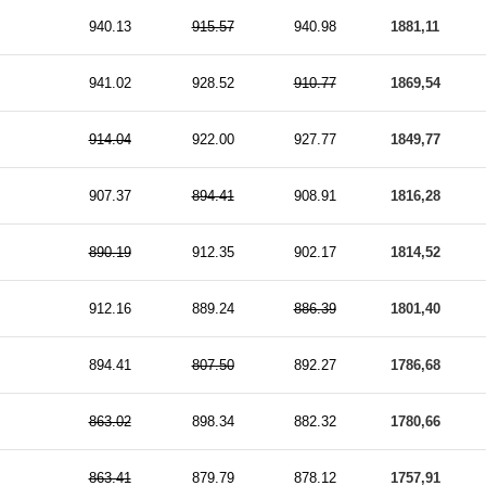
940.13
915.57
940.98
1881,11
941.02
928.52
910.77
1869,54
914.04
922.00
927.77
1849,77
907.37
894.41
908.91
1816,28
890.19
912.35
902.17
1814,52
912.16
889.24
886.39
1801,40
894.41
807.50
892.27
1786,68
863.02
898.34
882.32
1780,66
863.41
879.79
878.12
1757,91