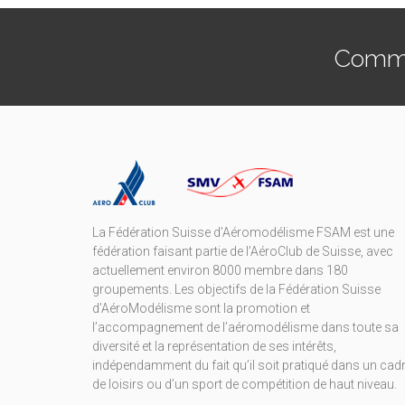
Commen
La Fédération Suisse d’Aéromodélisme FSAM est une
fédération faisant partie de l’AéroClub de Suisse, avec
actuellement environ 8000 membre dans 180
groupements. Les objectifs de la Fédération Suisse
d’AéroModélisme sont la promotion et
l’accompagnement de l’aéromodélisme dans toute sa
diversité et la représentation de ses intérêts,
indépendamment du fait qu’il soit pratiqué dans un cad
de loisirs ou d’un sport de compétition de haut niveau.