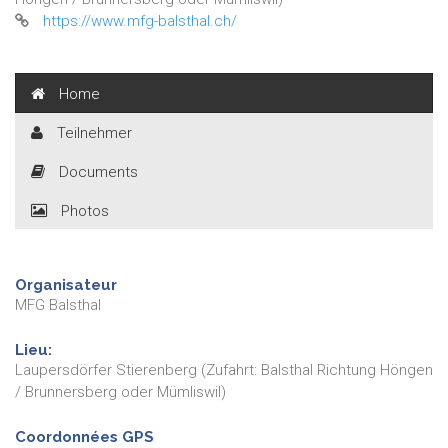
https://www.mfg-balsthal.ch/
Home
Teilnehmer
Documents
Photos
Organisateur
MFG Balsthal
Lieu:
Laupersdörfer Stierenberg (Zufahrt: Balsthal Richtung Höngen
/ Brunnersberg oder Mümliswil)
Coordonnées GPS