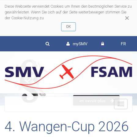
Diese Webseite verwendet Cookies um Ihnen den bestmöglichen Service zu
gewährleisten. Wenn Sie sich auf der Seite weiterbewegen stimmen Sie
×
der Cookie-Nutzung zu
mySMV
FR
en savoir plus
To
4. Wangen-Cup 2026
nav