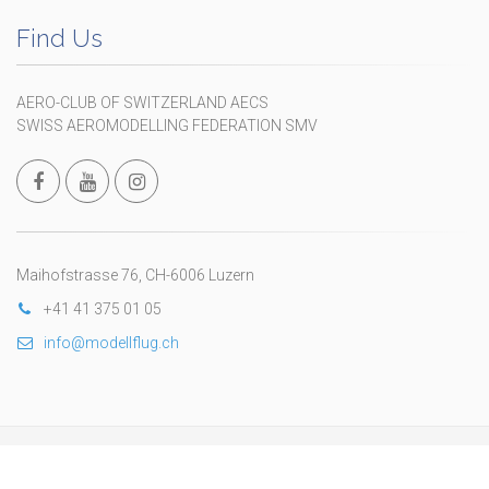
Find Us
AERO-CLUB OF SWITZERLAND AECS
SWISS AEROMODELLING FEDERATION SMV
Maihofstrasse 76, CH-6006 Luzern
+41 41 375 01 05
info@modellflug.ch
Copyright © 2024 Fédération Suisse d’Aéromodélisme
wwww.fsam.ch
. All Rights Reserved