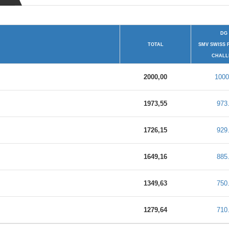
DG 
TOTAL
SMV SWISS 
CHALL
2000,00
1000
1973,55
973
1726,15
929
1649,16
885
1349,63
750
1279,64
710