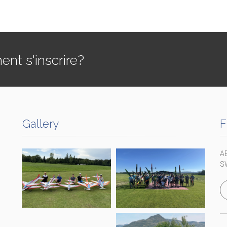
t s'inscrire?
Gallery
F
A
S