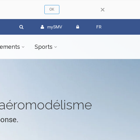
×
mySMV
FR
ements
Sports
l'aéromodélisme
ponse.