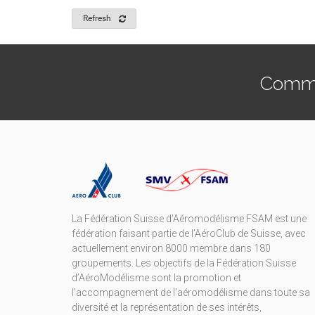
Refresh
Commen
La Fédération Suisse d’Aéromodélisme FSAM est une
fédération faisant partie de l’AéroClub de Suisse, avec
actuellement environ 8000 membre dans 180
groupements. Les objectifs de la Fédération Suisse
d’AéroModélisme sont la promotion et
l’accompagnement de l’aéromodélisme dans toute sa
diversité et la représentation de ses intérêts,