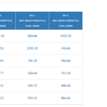
1:
DG 2:
DG 3:
FREESTYLE
SMV SWISS FREESTYLE
SMV SWISS FREESTYLE
ENGE
CHALLENGE
CHALLENGE
.00
903.68
1000.00
.55
1000.00
772.91
.66
796.49
764.89
.77
720.03
763.39
.41
599.22
558.32
.22
569.42
554.21