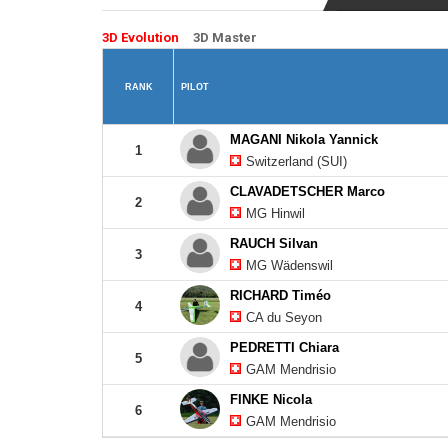
3D Evolution
3D Master
RANK
PILOT
MAGANI Nikola Yannick
1
Switzerland (SUI)
CLAVADETSCHER Marco
2
MG Hinwil
RAUCH Silvan
3
MG Wädenswil
RICHARD Timéo
4
CA du Seyon
PEDRETTI Chiara
5
GAM Mendrisio
FINKE Nicola
6
GAM Mendrisio