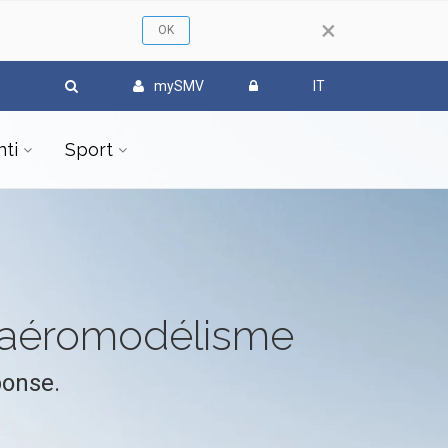
×
mySMV
IT
ti
Sport
l'aéromodélisme
ponse.