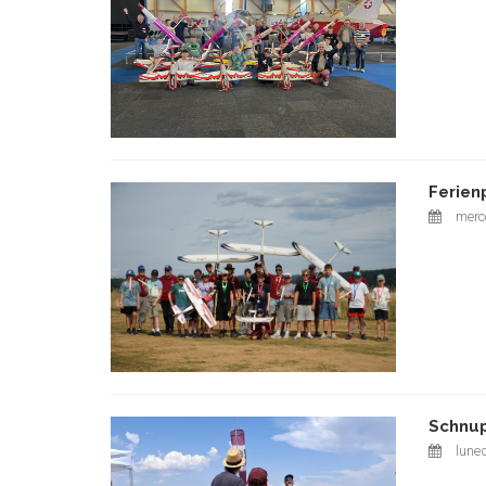
Ferien
merco
Schnup
luned