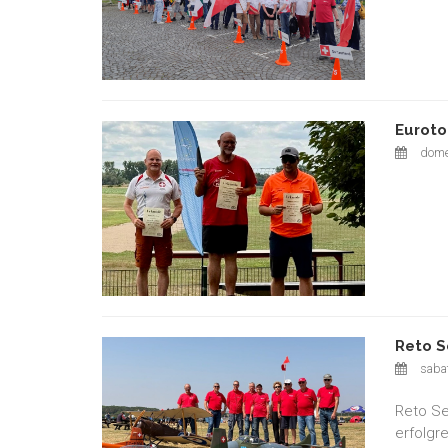
Euroto
dome
Reto S
sabat
Reto Se
erfolgre