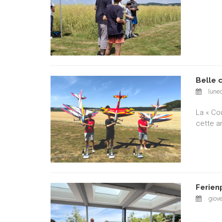
Belle 
luned
La « Co
cette a
Ferien
giove