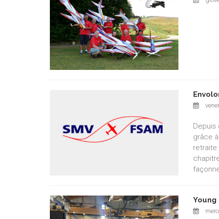
Envolo
vener
Depuis 
grâce à
retrait
chapitr
façonne
Young 
merco