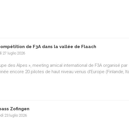
compétition de F3A dans la vallée de Flaach
ì 27 luglio 2026
upe des Alpes », meeting amical international de F3A organisé par l
nnée encore 20 pilotes de haut niveau venus d'Europe (Finlande, It
pass Zofingen
dì 23 luglio 2026