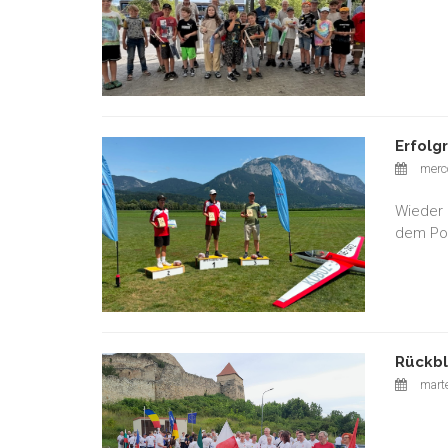
Erfolg
merco
Wieder 
dem Pod
Rückbl
marte