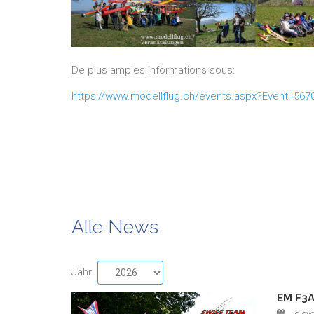
De plus amples informations sous:
https://www.modellflug.ch/events.aspx?Event=56
Alle News
Jahr
EM F3A
giov