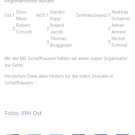
Regionalmeister wurden:
Silvio
Sandro
Andreas
Ost:
1.
NOS:
1.
Zentralschweiz:
1.
Meier
Rupp
Schaerer
Robert
Roland
Adrian
2.
2.
2.
Schoch
Jacob
Amrein
Thomas
Michel
3.
3.
Bruggisser
Schmid
Mit der MG Schaffhausen hatten wir einen super Organisator
zur Seite.
Herzlichen Dank allen Helfern für die tollen Stunden in
Schaffhausen
Fotos:
IRM Ost