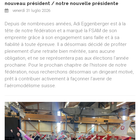
nouveau président / notre nouvelle présidente
venerdì 31 luglio 2026
Depuis de nombreuses années, Adi Eggenberger est à la
tête de notre fédération et a marqué la FSAM de son
empreinte grâce à son engagement sans faille et à sa
fiabilité à toute épreuve. Il a désormais décidé de profiter
pleinement d'une retraite bien méritée, sans aucune
obligation, et ne se représentera pas aux élections l'année
prochaine. Pour le prochain chapitre de l’histoire de notre
fédération, nous recherchons désormais un dirigeant motivé,
prêt à contribuer activement à façonner l’avenir de
l’aéromodélisme suisse.