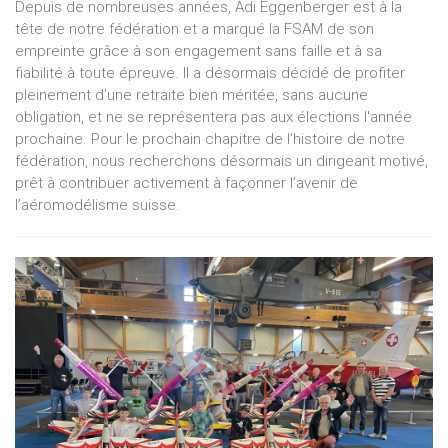
Depuis de nombreuses années, Adi Eggenberger est à la
tête de notre fédération et a marqué la FSAM de son
empreinte grâce à son engagement sans faille et à sa
fiabilité à toute épreuve. Il a désormais décidé de profiter
pleinement d'une retraite bien méritée, sans aucune
obligation, et ne se représentera pas aux élections l'année
prochaine. Pour le prochain chapitre de l’histoire de notre
fédération, nous recherchons désormais un dirigeant motivé,
prêt à contribuer activement à façonner l’avenir de
l’aéromodélisme suisse.