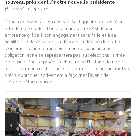
nouveau président / notre nouvelle présidente
venerdì 31 luglio 2026
Depuis de nombreuses années, Adi Eggenberger est à la
tête de notre fédération et a marqué la FSAM de son
empreinte grâce à son engagement sans faille et à sa
fiabilité à toute épreuve. Il a désormais décidé de profiter
pleinement d'une retraite bien méritée, sans aucune
obligation, et ne se représentera pas aux élections l'année
prochaine. Pour le prochain chapitre de l’histoire de notre
fédération, nous recherchons désormais un dirigeant motivé,
prêt à contribuer activement à façonner l’avenir de
l’aéromodélisme suisse.