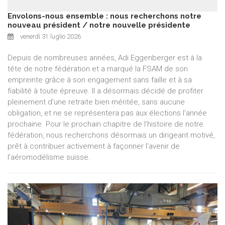
Envolons-nous ensemble : nous recherchons notre
nouveau président / notre nouvelle présidente
venerdì 31 luglio 2026
Depuis de nombreuses années, Adi Eggenberger est à la
tête de notre fédération et a marqué la FSAM de son
empreinte grâce à son engagement sans faille et à sa
fiabilité à toute épreuve. Il a désormais décidé de profiter
pleinement d'une retraite bien méritée, sans aucune
obligation, et ne se représentera pas aux élections l'année
prochaine. Pour le prochain chapitre de l’histoire de notre
fédération, nous recherchons désormais un dirigeant motivé,
prêt à contribuer activement à façonner l’avenir de
l’aéromodélisme suisse.