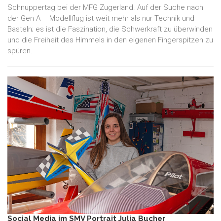
Schnuppertag bei der MFG Zugerland. Auf der Suche nach
der Gen A – Modellflug ist weit mehr als nur Technik und
Basteln; es ist die Faszination, die Schwerkraft zu überwinden
und die Freiheit des Himmels in den eigenen Fingerspitzen zu
spüren.
Social Media im SMV Portrait Julia Bucher