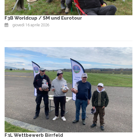
F3B Worldcup / SM und Eurotour
giovedì 16 aprile 2026
F3L Wettbewerb Birrfeld