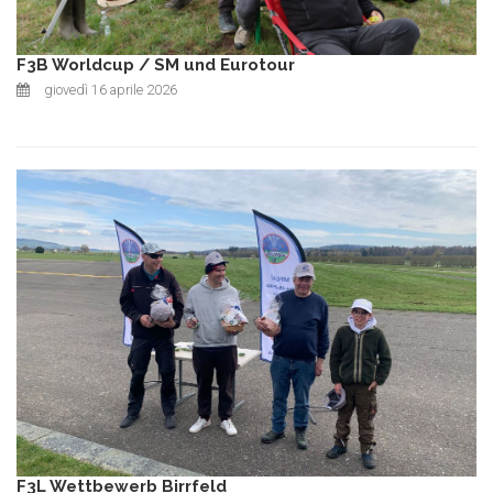
F3B Worldcup / SM und Eurotour
giovedì 16 aprile 2026
F3L Wettbewerb Birrfeld