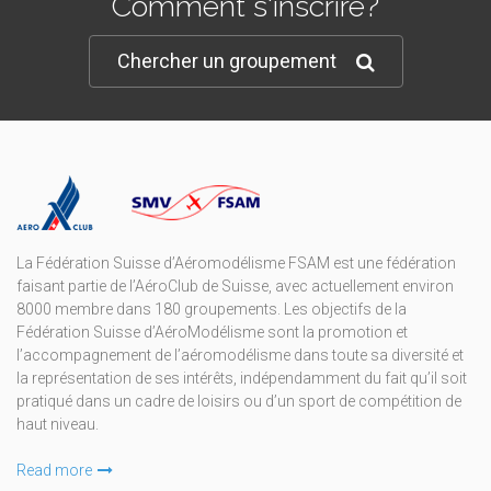
Comment s'inscrire?
Chercher un groupement
La Fédération Suisse d’Aéromodélisme FSAM est une fédération
faisant partie de l’AéroClub de Suisse, avec actuellement environ
8000 membre dans 180 groupements. Les objectifs de la
Fédération Suisse d’AéroModélisme sont la promotion et
l’accompagnement de l’aéromodélisme dans toute sa diversité et
la représentation de ses intérêts, indépendamment du fait qu’il soit
pratiqué dans un cadre de loisirs ou d’un sport de compétition de
haut niveau.
Read more