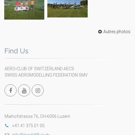
Autres photos
Find Us
AERO-CLUB OF SWITZERLAND AECS
SWISS AEROMODELLING FEDERATION SMV
Maihofstrasse 76, CH-6006 Luzern
+41 41 375 01 05
info@modellflug.ch