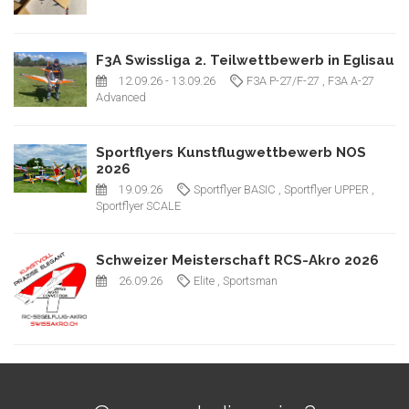
F3A Swissliga 2. Teilwettbewerb in Eglisau
12.09.26
- 13.09.26
F3A P-27/F-27
, F3A A-27
Advanced
Sportflyers Kunstflugwettbewerb NOS
2026
19.09.26
Sportflyer BASIC
, Sportflyer UPPER
,
Sportflyer SCALE
Schweizer Meisterschaft RCS-Akro 2026
26.09.26
Elite
, Sportsman