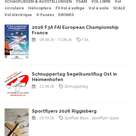
SCHAUFLIEGEN & AUSSTELLUNGEN
FSAM
VOL LIBRE
Vol
circulaire
Hélicoptère
F3 Vol à voltige
Vol à voile
SCALE
Vol éléctrique
S-Fusées
DRONES
2026 F3A FAI European Championship
France
08.08.26
- 15.08.26
F3A
Schnuppertag Segelkunstflug Ost in
Heimenhofen
22.08.26
Schnuppertag
Sportflyers 2026 Riggisberg
05.09.26
Spotflyer Basic
, Sportflyer Upper