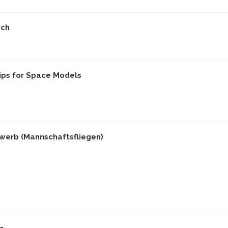
ach
ips for Space Models
erb (Mannschaftsfliegen)