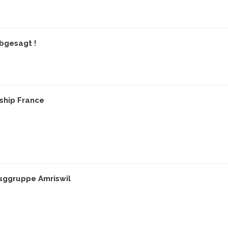
bgesagt !
ship France
luggruppe Amriswil