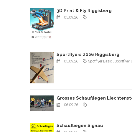
3D Print & Fly Riggisberg
05.09.26
Sportflyers 2026 Riggisberg
05.09.26
Spotflyer Basic
, Sportflyer
Grosses Schaufliegen Liechtenst
06.09.26
Schaufliegen Signau