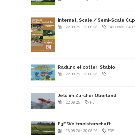
Internat. Scale / Semi-Scale Cup
22.08.26
- 23.08.26
F4B Scale
, F4B 
Raduno elicotteri Stabio
22.08.26
- 23.08.26
Jets im Zürcher Oberland
22.08.26
F5
F3F Weltmeisterschaft
23.08.26
- 30.08.26
F3F