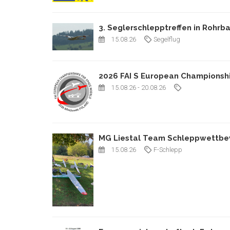
3. Seglerschlepptreffen in Rohrb
15.08.26
Segelflug
2026 FAI S European Championsh
15.08.26
- 20.08.26
MG Liestal Team Schleppwettbew
15.08.26
F-Schlepp