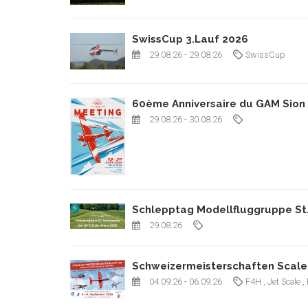
SwissCup 3.Lauf 2026
29.08.26
- 29.08.26
SwissCup
60ème Anniversaire du GAM Sion
29.08.26
- 30.08.26
Schlepptag Modellfluggruppe St
29.08.26
Schweizermeisterschaften Scale 
04.09.26
- 06.09.26
F4H
, Jet Scale
,