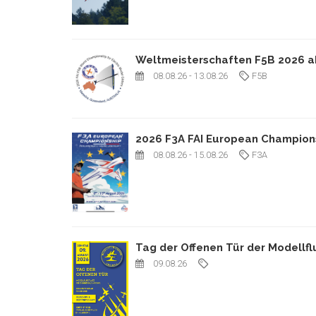
Weltmeisterschaften F5B 2026 a
08.08.26
- 13.08.26
F5B
2026 F3A FAI European Champion
08.08.26
- 15.08.26
F3A
Tag der Offenen Tür der Modellf
09.08.26