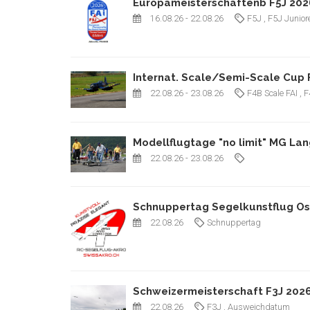
Europameisterschaftenb F5J 202
16.08.26
- 22.08.26
F5J
, F5J Junior
Internat. Scale/Semi-Scale Cup 
22.08.26
- 23.08.26
F4B Scale FAI
, 
Modellflugtage "no limit" MG La
22.08.26
- 23.08.26
Schnuppertag Segelkunstflug Os
22.08.26
Schnuppertag
Schweizermeisterschaft F3J 2026 
22.08.26
F3J
, Ausweichdatum