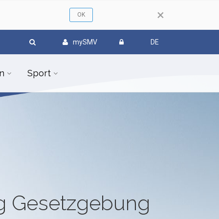
×
mySMV
DE
n
Sport
ug Gesetzgebung