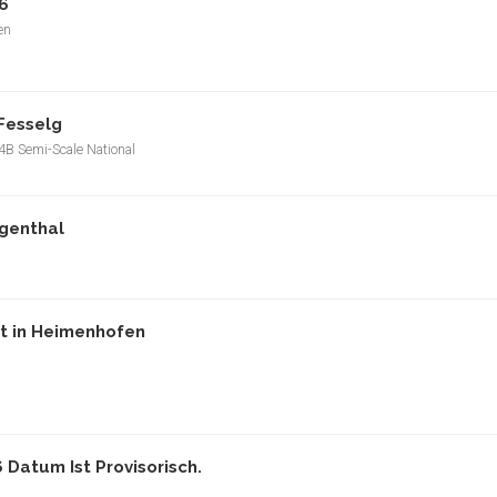
6
en
Fesselg
F4B Semi-Scale National
ngenthal
t in Heimenhofen
Datum Ist Provisorisch.