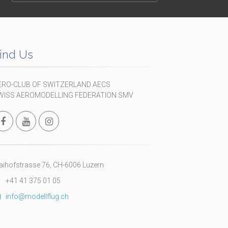
ind Us
ERO-CLUB OF SWITZERLAND AECS
WISS AEROMODELLING FEDERATION SMV
ihofstrasse 76, CH-6006 Luzern
+41 41 375 01 05
info@modellflug.ch