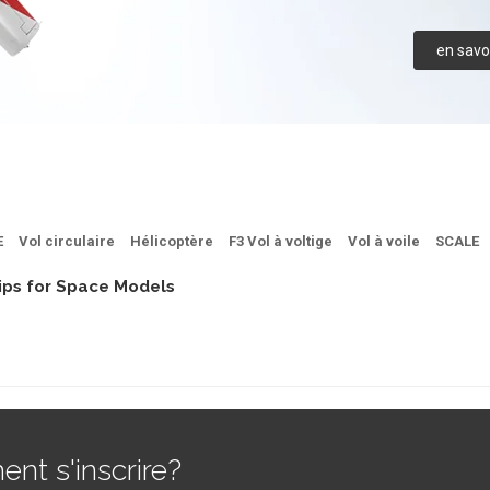
en savoi
E
Vol circulaire
Hélicoptère
F3 Vol à voltige
Vol à voile
SCALE
ips for Space Models
t s'inscrire?