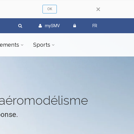
×
mySMV
FR
ements
Sports
l'aéromodélisme
ponse.