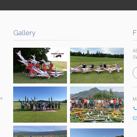
Gallery
F
A
S
re
Ma